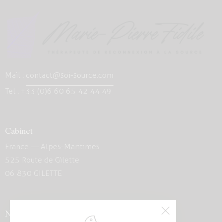
Mail :
contact@soi-source.com
Tel : +33 (0)6 60 65 42 44 49
Cabinet
France — Alpes-Maritimes
525 Route de Gilette
06 830 GILETTE
Newsletter