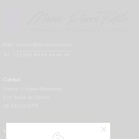
Mail :
contact@soi-source.com
Tel : +33 (0)6 60 65 42 44 49
Cabinet
France — Alpes-Maritimes
525 Route de Gilette
06 830 GILETTE
Newsletter