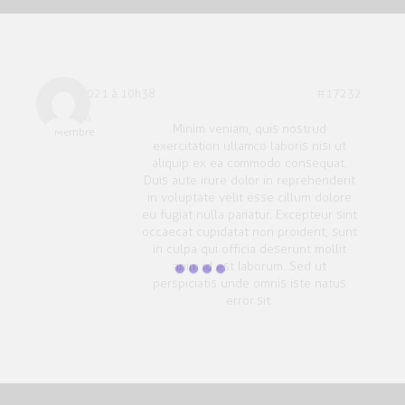
7 avril 2021 à 10h38
#17232
User 6
Minim veniam, quis nostrud
Membre
exercitation ullamco laboris nisi ut
aliquip ex ea commodo consequat.
Duis aute irure dolor in reprehenderit
in voluptate velit esse cillum dolore
eu fugiat nulla pariatur. Excepteur sint
occaecat cupidatat non proident, sunt
in culpa qui officia deserunt mollit
anim id est laborum. Sed ut
perspiciatis unde omnis iste natus
error sit.