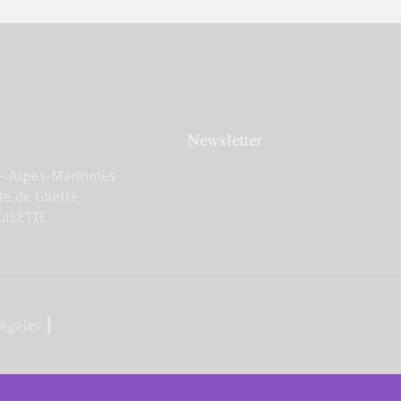
Newsletter
— Alpes-Maritimes
e de Gilette
GILETTE
légales
┃