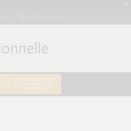
com
+33 (0)6 65 42 44 49
onnelle
Consulter ou déposer
un avis certifié via
Trustpilot