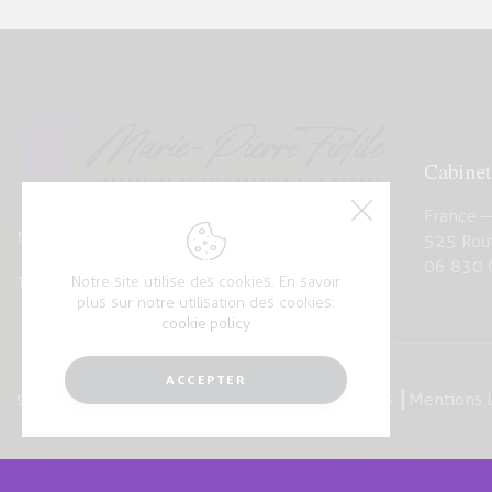
Cabinet
France 
Mail :
contact@soi-source.com
525 Rout
06 830 
Notre site utilise des cookies. En savoir
Tel : +33 (0)6 60 65 42 44 49
plus sur notre utilisation des cookies:
cookie policy
ACCEPTER
soi-source.com
© {{2024}}. Tous droits réservés ┃
Mentions 